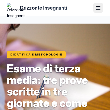
Orizzonte Insegnanti
DIDATTICA E METODOLOGIE
Esame di terza
media: tre prove
scritte in tre
giornate e come