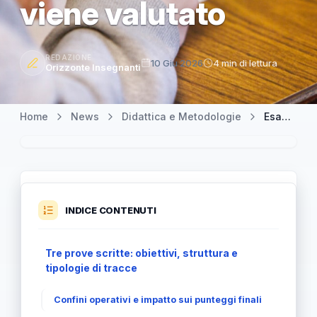
viene valutato
REDAZIONE
10 Giu 2026
4 min di lettura
Orizzonte Insegnanti
Home
News
Didattica e Metodologie
Esame di terza media: tre prove scritte in tre giornate e come viene valutato
INDICE CONTENUTI
Tre prove scritte: obiettivi, struttura e
tipologie di tracce
Confini operativi e impatto sui punteggi finali