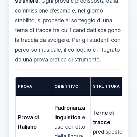
straniere
. Ogni prova è predisposta dalla
commissione d’esame e, nel giorno
stabilito, si procede al sorteggio di una
terna di tracce tra cui i candidati scelgono
la traccia da svolgere. Per gli studenti con
percorso musicale, il colloquio è integrato
da una prova pratica di strumento.
TRA
PROVA
OBIETTIVO
STRUTTURA
TIP
Nar
Padronanza
Terne di
des
Prova di
linguistica
e
tracce
Arg
Italiano
uso corretto
predisposte
Co
della lingua