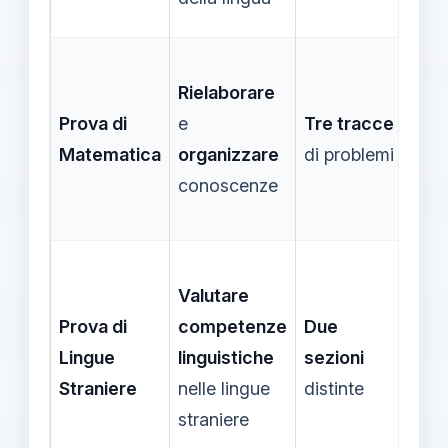
e
si
Rielaborare
Pro
Prova di
e
Tre tracce
arti
Matematica
organizzare
di problemi
Que
conoscenze
ris
Co
Valutare
com
Prova di
competenze
Due
o
Lingue
linguistiche
sezioni
tra
Straniere
nelle lingue
distinte
di t
straniere
gui