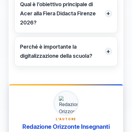
dispositivi tramite il centro Enfinitec e
Qual è l’obiettivo principale di
promuove pratiche di economia
+
Acer alla Fiera Didacta Firenze
circolare, riducendo impatti
2026?
ambientali e contenendo i costi di
L’obiettivo è mostrare come le
gestione.
tecnologie digitali possano
Perché è importante la
+
supportare la trasformazione
digitalizzazione della scuola?
pedagogica e amministrativa delle
La digitalizzazione favorisce ambienti
scuole italiane, favorendo
di apprendimento più interattivi e
un’educazione più innovativa,
inclusivi, migliorando le competenze
sostenibile e inclusiva.
digitali degli studenti e preparando le
scuole alle sfide del futuro.
L'AUTORE
Redazione Orizzonte Insegnanti