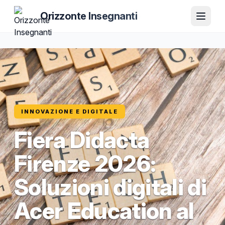
Orizzonte Insegnanti
INNOVAZIONE E DIGITALE
Fiera Didacta
Firenze 2026:
Soluzioni digitali di
Acer Education al