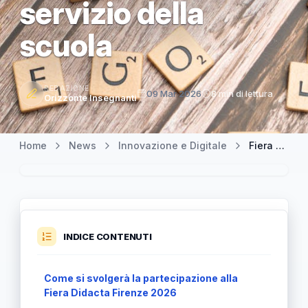
servizio della
scuola
REDAZIONE
09 Mar 2026
8 min di lettura
Orizzonte Insegnanti
Home
News
Innovazione e Digitale
Fiera Didacta Firenze 2026: Soluzioni digitali di Acer Education al servizio della scuola
INDICE CONTENUTI
Come si svolgerà la partecipazione alla
Fiera Didacta Firenze 2026