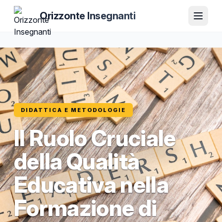
Orizzonte Insegnanti
DIDATTICA E METODOLOGIE
Il Ruolo Cruciale
della Qualità
Educativa nella
Formazione di