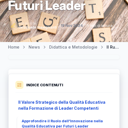
Futuri Leader
REDAZIONE
15 Nov 2024
9 min di lettura
Orizzonte Insegnanti
Home
News
Didattica e Metodologie
Il Ruolo Cruciale della Qualità Educativa nella Formazione di Futuri Leader
INDICE CONTENUTI
Il Valore Strategico della Qualità Educativa
nella Formazione di Leader Competenti
Approfondire il Ruolo dell'Innovazione nella
Qualità Educativa per Futuri Leader