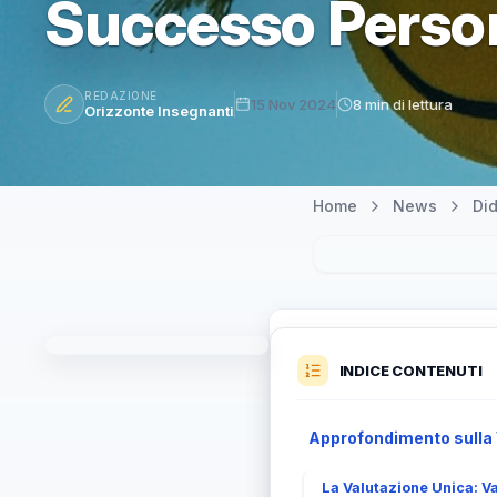
Successo Perso
REDAZIONE
15 Nov 2024
8 min di lettura
Orizzonte Insegnanti
Home
News
Did
INDICE CONTENUTI
Approfondimento sulla 
La Valutazione Unica: Va