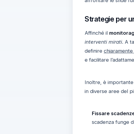
affrontare le sfide 
Strategie per u
Affinché il
monitorag
interventi mirati
. A t
definire
chiaramente g
e facilitare l’adattam
Inoltre, è importante
in diverse aree del p
Fissare scadenze 
scadenza funge da 