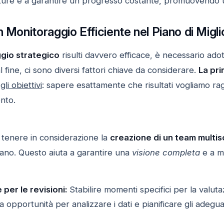
future e a garantire un progresso costante, promuovendo 
n Monitoraggio Efficiente nel Piano di Migl
gio strategico
risulti davvero efficace, è necessario ado
al fine, ci sono diversi fattori chiave da considerare.
La pr
li obiettivi
: sapere esattamente che risultati vogliamo ra
ento.
 tenere in considerazione la
creazione di un team multis
iano. Questo aiuta a garantire una
visione completa
e a mi
per le revisioni:
Stabilire momenti specifici per la valuta
opportunità per analizzare i dati e pianificare gli adegu