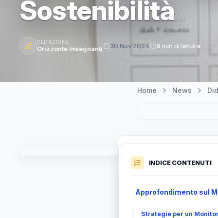
Sostenibilità
REDAZIONE
30 Nov 2024
9 min di lettura
Orizzonte Insegnanti
Home
News
Did
INDICE CONTENUTI
Approfondimento sul Mon
Strategie per un Monitor