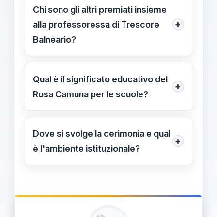
29 maggio in Piazza Città di
Chi sono gli altri premiati insieme
Lombardia, Milano. Informazione non
+
alla professoressa di Trescore
disponibile al gg/mm/aaaa.
Balneario?
Ragazzi On The Road Aps, Danilo
Guerini Rocco, Stefano Simonetta e
Qual è il significato educativo del
+
Gian Marco Moratti (onorificenza alla
Rosa Camuna per le scuole?
memoria).
Rappresenta un modello di
cittadinanza attiva: valorizza progetti,
Dove si svolge la cerimonia e qual
+
diritti e responsabilità e ispira
è l'ambiente istituzionale?
studenti, docenti e famiglie a percorsi
Luogo: Piazza Città di Lombardia,
di eccellenza educativa.
Milano; contesto Festa della
Lombardia, con riconoscimento a
figure legate all'educazione,