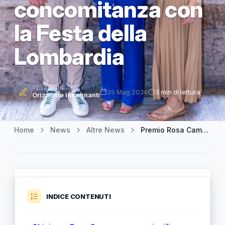
concomitanza con
la Festa della
Lombardia
REDAZIONE
25 Mag 2026
3 min di lettura
Orizzonte Insegnanti
Home
News
Altre News
Premio Rosa Camuna 29 maggio: cerimonia in Lombardia in concomitanza con la Festa della Lombardia
INDICE CONTENUTI