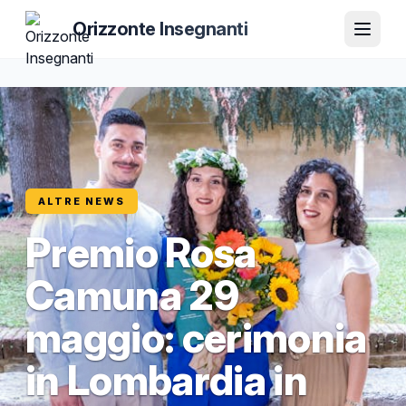
Orizzonte Insegnanti
ALTRE NEWS
Premio Rosa
Camuna 29
maggio: cerimonia
in Lombardia in