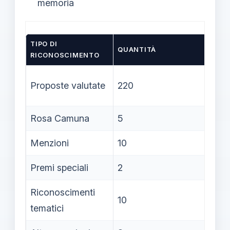
memoria
TIPO DI
QUANTITÀ
NOT
RICONOSCIMENTO
Valu
Proposte valutate
220
Reg
Rosa Camuna
5
Menzioni
10
Premi speciali
2
Iniz
Riconoscimenti
10
tematici