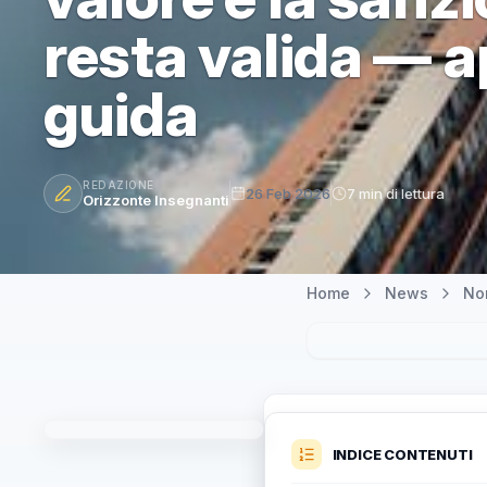
resta valida — 
guida
REDAZIONE
26 Feb 2026
7 min di lettura
Orizzonte Insegnanti
Home
News
Nor
INDICE CONTENUTI