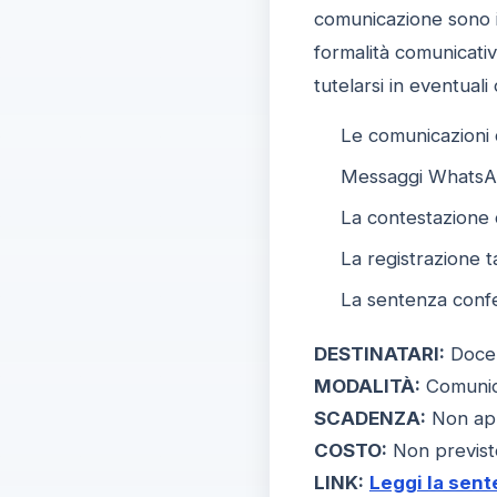
comunicazione sono im
formalità comunicativ
tutelarsi in eventuali
Le comunicazioni 
Messaggi WhatsApp
La contestazione d
La registrazione t
La sentenza confer
DESTINATARI:
Docent
MODALITÀ:
Comunica
SCADENZA:
Non app
COSTO:
Non previst
LINK:
Leggi la sent