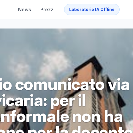
News
Prezzi
Laboratorio IA Offline
zio comunicato via
caria: per il
 informale non ha
ione per la docente