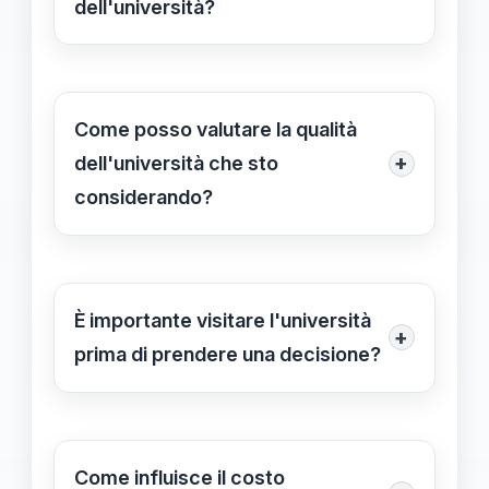
dell'università?
I fattori principali da considerare
includono l'offerta formativa, la
posizione geografica, le strutture
Come posso valutare la qualità
disponibili e le opportunità di stage e
+
dell'università che sto
tirocini.
considerando?
Puoi informarti sulla reputazione dei
docenti, leggere recensioni online e
parlare con studenti attuali o ex-
È importante visitare l'università
+
studenti per ottenere feedback
prima di prendere una decisione?
onesto.
Sì, visitare l'università può darti
un'idea dell'ambiente, delle strutture
e della cultura universitaria, elementi
Come influisce il costo