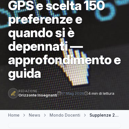
GPS e scelta 150
preferenze e
quando si è
depennati —
approfondimento e
guida
REDAZIONE
17 Mag 2026
4 min di lettura
Orizzonte Insegnanti
Home
News
Mondo Docenti
Supplenze 2026/27: differenza tra aggiornamento GPS e scelta 150 preferenze e quando si è depennati — approfondimento e guida