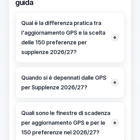
guida
Qual è la differenza pratica tra
l'aggiornamento GPS e la scelta
+
delle 150 preferenze per
supplenze 2026/27?
L'aggiornamento GPS serve a
ricalcolare
Quando si è depennati dalle GPS
+
posizione/punteggio/provincia; la
per Supplenze 2026/27?
scelta delle 150 preferenze determina
Depennamento avviene solo se non
l'assegnazione delle supplenze
presenti nessuna delle due istanze.
Quali sono le finestre di scadenza
annuali. Le due istanze sono
Se presenti almeno una delle due
+
per aggiornamento GPS e per le
indipendenti ma entrambe influenzano
istanze, la tua posizione resta valida e
150 preferenze nel 2026/27?
la tua presenza in graduatoria. Date
potresti essere chiamato per le