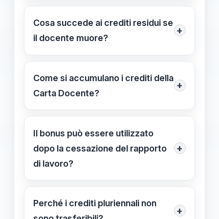
No, i crediti della Carta Docente sono
mortem.
personali e non trasferibili agli eredi o
Cosa succede ai crediti residui se
+
beneficiari in caso di decesso del
il docente muore?
docente.
I crediti residui si estinguono con la
morte del beneficiario e non vengono
Come si accumulano i crediti della
+
trasferiti o ereditati dagli eredi o
Carta Docente?
familiari.
Attraverso la partecipazione a corsi di
formazione, seminari, webinar e
Il bonus può essere utilizzato
attività riconosciute dal Ministero
+
dopo la cessazione del rapporto
dell'Istruzione, attestati e sistemi
di lavoro?
digitali verificano e registrano i crediti
No, i crediti del bonus si possono
accumulati.
utilizzare solo durante il rapporto di
Perché i crediti pluriennali non
+
lavoro attivo e si estinguono con la
sono trasferibili?