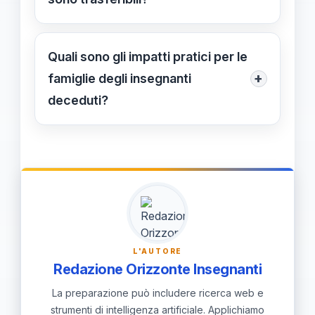
cessazione del rapporto o il decesso.
Perché sono considerati un beneficio
strettamente personale e legato
Quali sono gli impatti pratici per le
all’attività professionale del docente,
+
famiglie degli insegnanti
senza previsione di successione o
deceduti?
trasferibilità legale.
Gli eredi, come la vedova, non
possono accedere o utilizzare il
bonus accumulato, poiché resta un
diritto strettamente personale e non
trasmissibile.
L'AUTORE
Redazione Orizzonte Insegnanti
La preparazione può includere ricerca web e
strumenti di intelligenza artificiale. Applichiamo