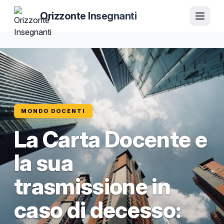
Orizzonte Insegnanti
MONDO DOCENTI
La Carta Docente e
la sua
trasmissione in
caso di decesso: