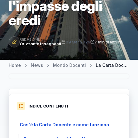
l'impasse degli
eredi
REDAZIONE
09 Mar 2026
7 min di lettura
Orizzonte Insegnanti
Home
News
Mondo Docenti
La Carta Docente e la sua trasmissione in caso di decesso: l'impasse degli eredi
INDICE CONTENUTI
Cos'è la Carta Docente e come funziona