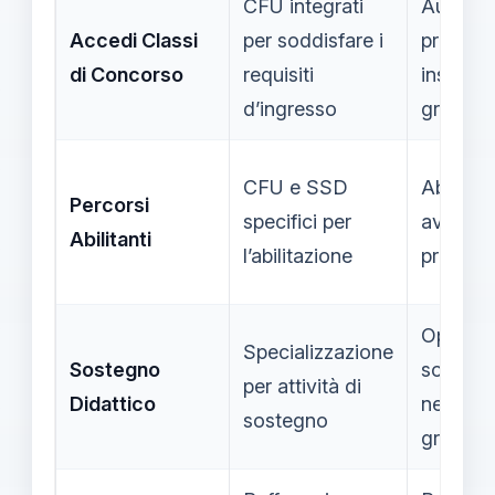
CFU integrati
Aumento
Accedi Classi
per soddisfare i
probabil
di Concorso
requisiti
inserirsi
d’ingresso
graduat
CFU e SSD
Abilitaz
Percorsi
specifici per
avanza
Abilitanti
l’abilitazione
profess
Opportu
Specializzazione
Sostegno
sostegn
per attività di
Didattico
nelle
sostegno
graduat