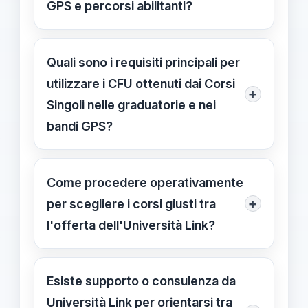
GPS e percorsi abilitanti?
Seleziona corsi mirati agli SSD
richiesti dalle classi di concorso;
Quali sono i requisiti principali per
l'attestazione CFU rilasciata al
utilizzare i CFU ottenuti dai Corsi
+
termine del corso può essere
Singoli nelle graduatorie e nei
aggiunta al portfolio formativo per
bandi GPS?
l'integrazione dei CFU. I CFU
Verifica che l'SSD dei corsi sia tra
possono contribuire all'accesso alle
quelli richiesti dal bando; assicurati
Come procedere operativamente
classi di concorso e alle GPS, previa
che l'attestazione CFU sia valida per
+
per scegliere i corsi giusti tra
verifica con bando.
integrazione nelle classi di concorso
l'offerta dell'Università Link?
e nelle GPS; controlla la normativa
Verifica i CFU mancanti e gli SSD
locale per la tua regione.
richiesti dalle classi di concorso;
Esiste supporto o consulenza da
controlla i bandi e la tua posizione
Università Link per orientarsi tra