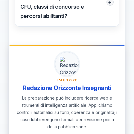
+
nelle GPS per capire quali CFU
CFU, classi di concorso e
servono realmente; scegli corsi mirati
percorsi abilitanti?
e conserva l'attestazione CFU al
Sì, l'Università Link offre consulenza
termine dell'esame.
personalizzata su CFU mancanti,
classi disponibili e sugli esami singoli
da integrare; una guida dedicata ti
aiuterà a pianificare l’itinerario più
adatto alle tue esigenze.
L'AUTORE
Redazione Orizzonte Insegnanti
La preparazione può includere ricerca web e
strumenti di intelligenza artificiale. Applichiamo
controlli automatici su fonti, coerenza e originalità; i
casi dubbi vengono fermati per revisione prima
della pubblicazione.