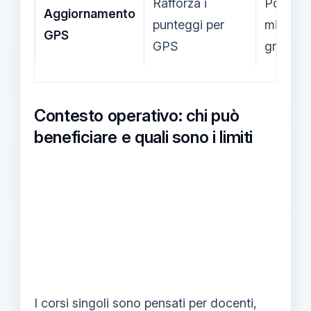
Rafforza i
Posizio
Aggiornamento
punteggi per
migliore
GPS
GPS
graduat
Contesto operativo: chi può
beneficiare e quali sono i limiti
I corsi singoli sono pensati per docenti,