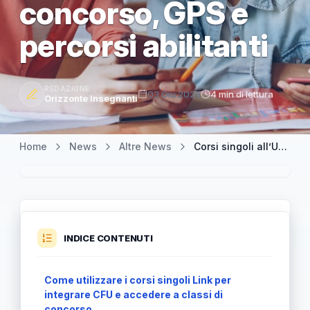
concorso, GPS e
percorsi abilitanti
REDAZIONE
03 Giu 2026
4 min di lettura
Orizzonte Insegnanti
Home
News
Altre News
Corsi singoli all’Università Link: integra CFU e accedi a classi di concorso, GPS e percorsi abilitanti
INDICE CONTENUTI
Come utilizzare i corsi singoli Link per
integrare CFU e accedere a classi di
concorso