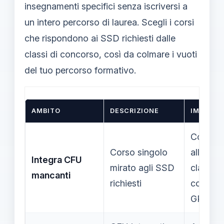
insegnamenti specifici senza iscriversi a
un intero percorso di laurea. Scegli i corsi
che rispondono ai SSD richiesti dalle
classi di concorso, così da colmare i vuoti
del tuo percorso formativo.
AMBITO
DESCRIZIONE
IMPATTO
Contrib
Corso singolo
all’acce
Integra CFU
mirato agli SSD
classi di
mancanti
richiesti
concors
GPS