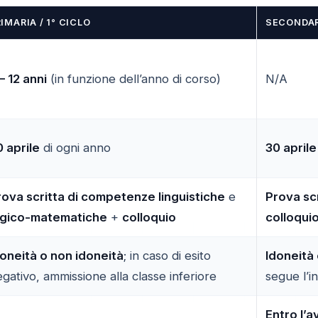
IMARIA / 1° CICLO
SECONDAR
– 12 anni
(in funzione dell’anno di corso)
N/A
 aprile
di ogni anno
30 aprile
rova scritta di competenze linguistiche
e
Prova scr
ogico-matematiche
+
colloquio
colloquio
doneità o non idoneità
; in caso di esito
Idoneità
gativo, ammissione alla classe inferiore
segue l’i
Entro l’a