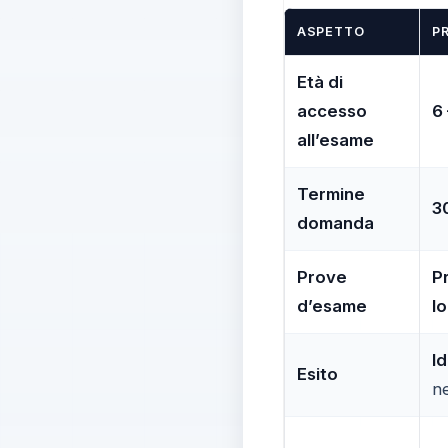
ASPETTO
PR
Età di
accesso
6 
all’esame
Termine
30
domanda
Prove
P
d’esame
l
I
Esito
ne