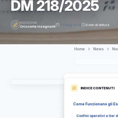
DM 218/2025
REDAZIONE
20 Mag 2026
4 min di lettura
Orizzonte Insegnanti
Home
News
Nor
INDICE CONTENUTI
Come Funzionano gli Esa
Confini operativi e iter