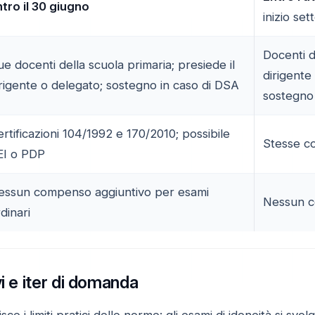
tro il 30 giugno
inizio se
Docenti de
e docenti della scuola primaria; presiede il
dirigente
rigente o delegato; sostegno in caso di DSA
sostegno
rtificazioni 104/1992 e 170/2010; possibile
Stesse co
EI o PDP
essun compenso aggiuntivo per esami
Nessun c
dinari
vi e iter di domanda
ce i limiti pratici delle norme: gli esami di idoneità si s