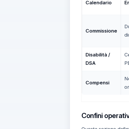
Calendario
En
Du
Commissione
di
Disabilità /
Ce
DSA
P
N
Compensi
or
Confini operati
Questa sezione definis