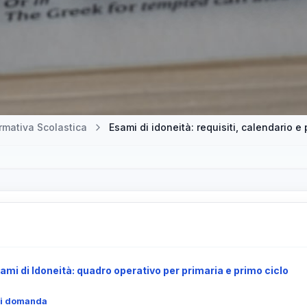
mativa Scolastica
Esami di idoneità: requisiti, calendario 
mi di Idoneità: quadro operativo per primaria e primo ciclo
 di domanda