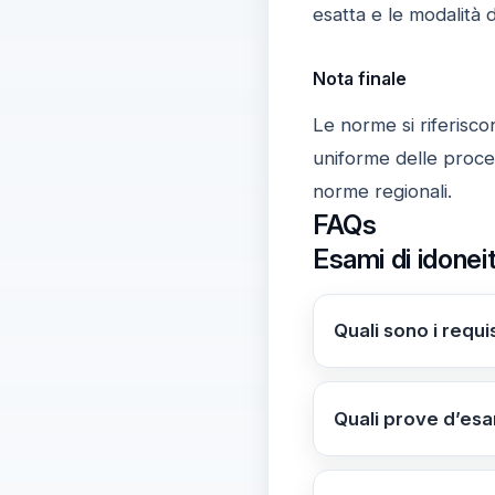
esatta e le modalità 
Nota finale
Le norme si riferisco
uniforme delle proced
norme regionali.
FAQs
Esami di idonei
Quali sono i requis
Età di accesso all
30/04/2025. Le pro
Quali prove d’esa
Primaria/1° ciclo:
grado: prova scritt