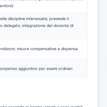
ttembre)
lle discipline interessate; presiede il
 o delegato; integrazione del docente di
ndizioni; misure compensative e dispensa
ompenso aggiuntivo per esami ordinari
volgono secondo le norme vigenti e sono guidati