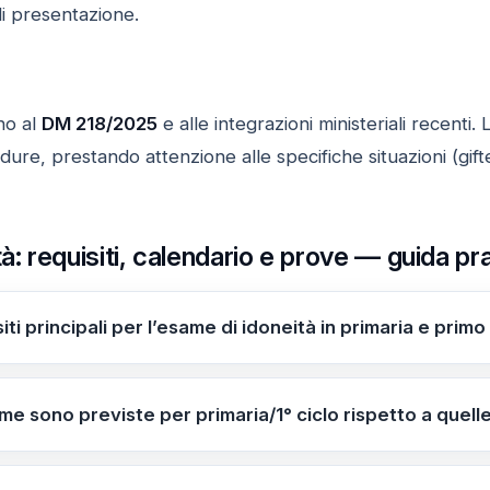
di presentazione.
no al
DM 218/2025
e alle integrazioni ministeriali recent
ure, prestando attenzione alle specifiche situazioni (gifted
tà: requisiti, calendario e prove — guida 
iti principali per l’esame di idoneità in primaria e primo
’esame: 6 – 12 anni, in funzione dell’anno di corso. Termin
ve si differenziano tra primaria/1° ciclo e secondaria di 
me sono previste per primaria/1° ciclo rispetto a quel
 prova scritta di competenze linguistiche e logico-matemat
a di italiano, matematica e inglese, più colloquio pluridiscip