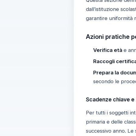
dall’istituzione sco
garantire uniformità r
Azioni pratiche p
Verifica età
e ann
Raccogli certific
Prepara la docu
secondo le procedu
Scadenze chiave e 
Per tutti i soggetti i
primaria e delle class
successivo anno. Le s