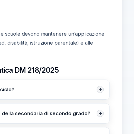
i. Le scuole devono mantenere un’applicazione
, disabilità, istruzione parentale) e alle
pratica DM 218/2025
+
 ciclo?
e di presentazione della domanda:
secondo grado.
+
le della secondaria di secondo grado?
iche, più colloquio. Secondaria di secondo
linare.