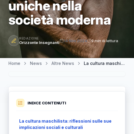
uniche nella
società moderna
REDAZIONE
14 Nov 2024
9 min di lettura
Orizzonte Insegnanti
Home
News
Altre News
La cultura maschilista: comprendere le sue conseguenze uniche nella società moderna
INDICE CONTENUTI
La cultura maschilista: riflessioni sulle sue
implicazioni sociali e culturali