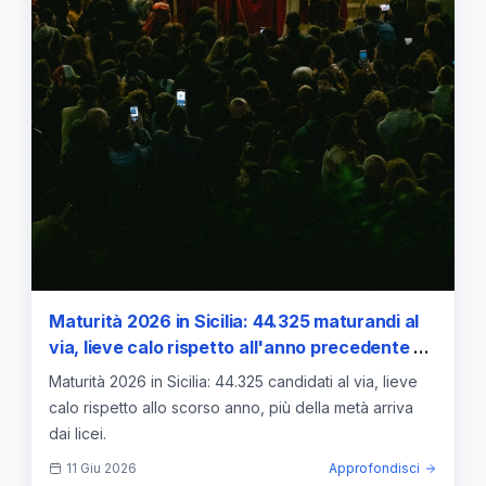
Maturità 2026 in Sicilia: 44.325 maturandi al
via, lieve calo rispetto all'anno precedente e
oltre la metà proviene dai licei
Maturità 2026 in Sicilia: 44.325 candidati al via, lieve
calo rispetto allo scorso anno, più della metà arriva
dai licei.
11 Giu 2026
Approfondisci