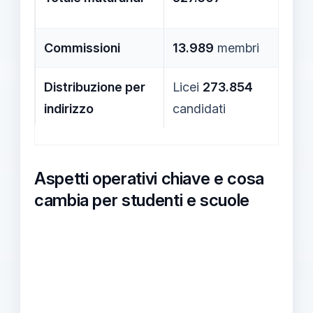
14.1
Commissioni
13.989
membri
Dist
Distribuzione per
Licei
273.854
Tec
indirizzo
candidati
Prof
Aspetti operativi chiave e cosa
cambia per studenti e scuole