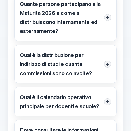
Quante persone partecipano alla
Maturità 2026 e come si
+
distribuiscono internamente ed
esternamente?
In totale partecipano 527.607
maturandi: interni 513.479 e esterni
Qual è la distribuzione per
14.128. Ci sono 13.989 membri di
+
indirizzo di studi e quante
commissione distribuiti in 27.884
commissioni sono coinvolte?
classi.
Distribuzione per indirizzo: Licei
273.854 candidati; Tecnici 167.136;
Qual è il calendario operativo
+
Professionali 86.617.
principale per docenti e scuole?
Complessivamente ci sono 13.989
Le prove inizieranno il 18/06/2026 alle
commissioni distribuite in 27.884
08:30 e proseguiranno il 19/06/2026,
Dove consultare le informazioni