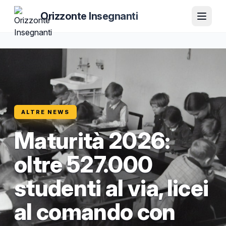
Orizzonte Insegnanti
ALTRE NEWS
Maturità 2026:
oltre 527.000
studenti al via, licei
al comando con