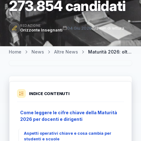
273.854 candidati
REDAZIONE
04 Giu 2026
3 min di lettura
Orizzonte Insegnanti
Home
News
Altre News
Maturità 2026: oltre 527.000 studenti al via, licei al comando con 273.854 candidati
INDICE CONTENUTI
Come leggere le cifre chiave della Maturità
2026 per docenti e dirigenti
Aspetti operativi chiave e cosa cambia per
studenti e scuole