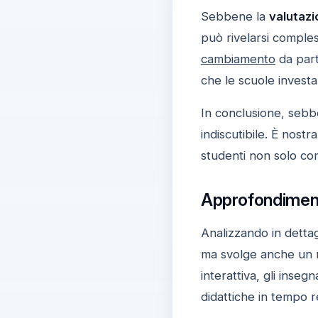
Sebbene la
valutazi
può rivelarsi comples
cambiamento
da part
che le scuole investa
In conclusione, seb
indiscutibile. È nost
studenti non solo co
Approfondimento
Analizzando in dettag
ma svolge anche un 
interattiva, gli inseg
didattiche in tempo r