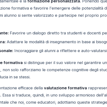
damentale è la
formazione personalizzata
. Ponendo qu
utazione formativa e favorire l'emergere delle potenzialità
gni alunno si sente valorizzato e partecipe nel proprio p
ante:
Favorire un dialogo diretto tra studenti e docenti p
ra:
Adattare le modalità di insegnamento in base ai bisogni
sonale:
Incoraggiare gli alunni a riflettere e auto-valutars
ne formativa
si distingue per il suo valore nel garantire u
o
, non solo rafforziamo le competenze cognitive degli stu
ucia in se stessi.
entazione efficace della
valutazione formativa
rappresent
a. Essa si traduce, quindi, in uno sviluppo armonioso dell'
tale che noi, come educatori, adottiamo queste strategi