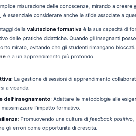
emplice misurazione delle conoscenze, mirando a creare
a, è essenziale considerare anche le sfide associate a que
ntaggi della
valutazione formativa
è la sua capacità di fo
o delle pratiche didattiche. Quando gli insegnanti possono
porto mirato, evitando che gli studenti rimangano bloccat
one
e a un apprendimento più profondo.
tiva:
La gestione di sessioni di apprendimento collaborati
rsi a vicenda.
e dell’insegnamento:
Adattare le metodologie alle esigen
massimizzare l'impatto formativo.
ilienza:
Promuovendo una cultura di
feedback positivo
,
e gli errori come opportunità di crescita.