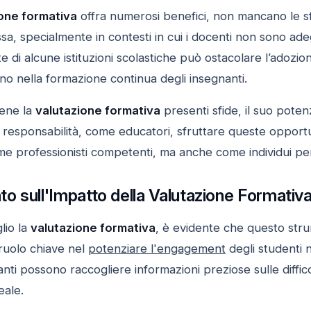
one formativa
offra numerosi benefici, non mancano le sf
sa, specialmente in contesti in cui i docenti non sono ad
e di alcune istituzioni scolastiche può ostacolare l’adozio
no nella formazione continua degli insegnanti.
bene la
valutazione formativa
presenti sfide, il suo poten
ra responsabilità, come educatori, sfruttare queste oppor
me professionisti competenti, ma anche come individui pen
 sull'Impatto della Valutazione Formativa
lio la
valutazione formativa
, è evidente che questo str
ruolo chiave nel
potenziare l'engagement
degli studenti 
nanti possono raccogliere informazioni preziose sulle diffic
eale.