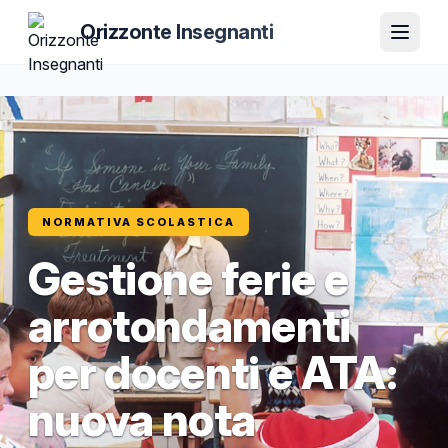
Orizzonte Insegnanti
NORMATIVA SCOLASTICA
Gestione ferie e
arrotondamenti
per docenti e ATA:
nuova nota