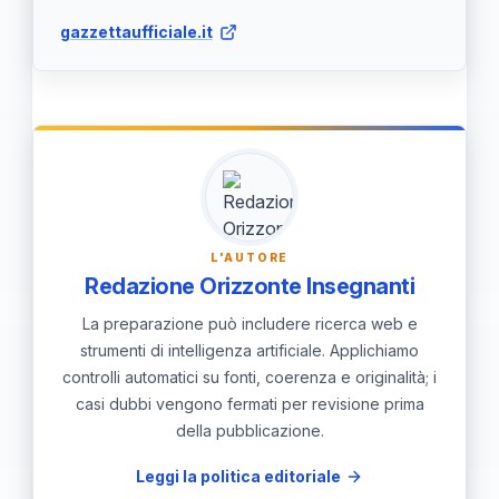
non godute devono essere fruite
gazzettaufficiale.it
entro aprile dell'anno successivo,
salvo gravi esigenze personali o
malattie.
L'AUTORE
Redazione Orizzonte Insegnanti
La preparazione può includere ricerca web e
strumenti di intelligenza artificiale. Applichiamo
controlli automatici su fonti, coerenza e originalità; i
casi dubbi vengono fermati per revisione prima
della pubblicazione.
Leggi la politica editoriale