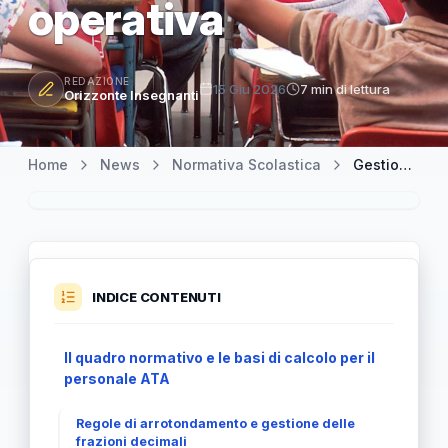
operativa
REDAZIONE
15 Giu 2026
7 min di lettura
Orizzonte Insegnanti
Home
News
Normativa Scolastica
Gestione ferie e arrotondamenti per docenti e ATA: nuova nota operativa
INDICE CONTENUTI
Il quadro normativo e le basi di calcolo per il
personale ATA
Regole di arrotondamento e gestione delle
frazioni decimali