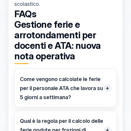
scolastico.
FAQs
Gestione ferie e
arrotondamenti per
docenti e ATA: nuova
nota operativa
Come vengono calcolate le ferie
+
per il personale ATA che lavora su
5 giorni a settimana?
Nonostante il lavoro su 5 giorni, il
sesto giorno è considerato lavorativo
Qual è la regola per il calcolo delle
ai fini del calcolo delle ferie, che deve
+
ferie godute per frazioni di