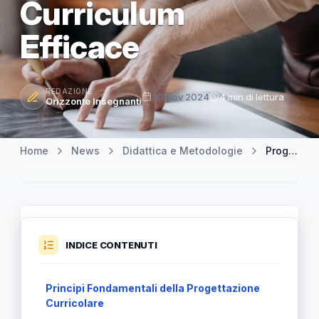
Curriculum
Efficace
REDAZIONE
30 Nov 2024
4 min di lettura
Orizzonte Insegnanti
Home
News
Didattica e Metodologie
Progettazione Curricolare: Guida Completa alla Creazione di un Curriculum Efficace
INDICE CONTENUTI
Principi Fondamentali della Progettazione
Curricolare