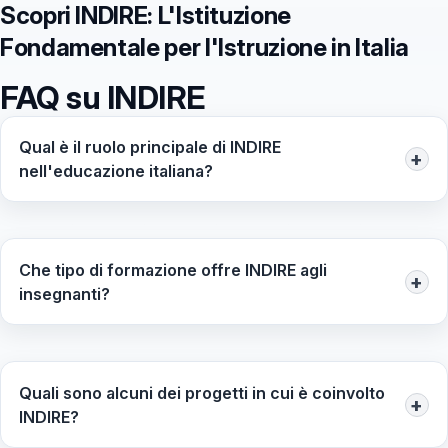
Scopri INDIRE: L'Istituzione
Fondamentale per l'Istruzione in Italia
FAQ su INDIRE
Qual è il ruolo principale di INDIRE
+
nell'educazione italiana?
Il ruolo principale di INDIRE è quello di supportare il
sistema educativo italiano attraverso la
promozione dell'innovazione didattica, la
Che tipo di formazione offre INDIRE agli
formazione degli insegnanti e la fornitura di risorse
+
insegnanti?
digitali e materiali didattici.
INDIRE offre corsi di formazione continua,
workshop, seminari e risorse di e-learning, volti ad
aggiornare le competenze degli insegnanti e ad
Quali sono alcuni dei progetti in cui è coinvolto
integrarli nelle normative e nelle pratiche
+
INDIRE?
didattiche moderne.