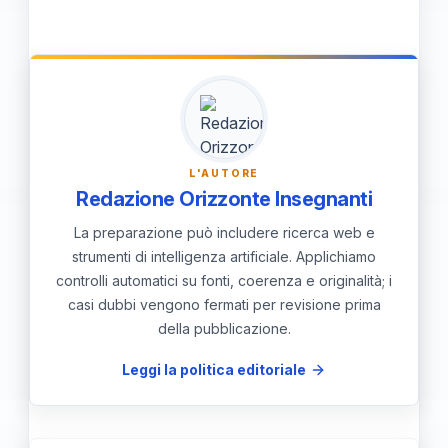
mappatura. Inoltre, praticare sul campo
nella tecnologia appare promettente, con
può aiutare a consolidare le conoscenze.
sviluppi in aree come la realtà aumentata,
la mobilità autonoma e l'analisi predittiva
che si basano su dati geospaziali per
creare esperienze e soluzioni ancora più
L'AUTORE
appaganti e sostenibili.
Redazione Orizzonte Insegnanti
La preparazione può includere ricerca web e
strumenti di intelligenza artificiale. Applichiamo
controlli automatici su fonti, coerenza e originalità; i
casi dubbi vengono fermati per revisione prima
della pubblicazione.
Leggi la politica editoriale