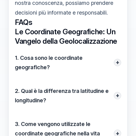
nostra conoscenza, possiamo prendere
decisioni più informate e responsabili.
FAQs
Le Coordinate Geografiche: Un
Vangelo della Geolocalizzazione
1. Cosa sono le coordinate
+
geografiche?
Le
coordinate geografiche
sono un
sistema di riferimento che utilizza la
2. Qual è la differenza tra latitudine e
+
latitudine
e la
longitudine
per specificare
longitudine?
la posizione di un punto sulla superficie
La
latitudine
misura la distanza nord o sud
terrestre. Questi due valori formano una
dall'equatore, mentre la
longitudine
3. Come vengono utilizzate le
griglia che consente la localizzazione
misura la distanza est o ovest dal
+
coordinate geografiche nella vita