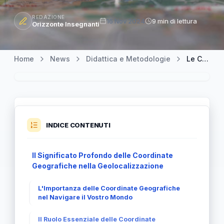
REDAZIONE
16 Nov 2024
9 min di lettura
Orizzonte Insegnanti
Home
News
Didattica e Metodologie
Le Coordinate Geografiche: Un Vangelo della Geolocalizzazione
INDICE CONTENUTI
Il Significato Profondo delle Coordinate
Geografiche nella Geolocalizzazione
L'Importanza delle Coordinate Geografiche
nel Navigare il Vostro Mondo
Il Ruolo Essenziale delle Coordinate