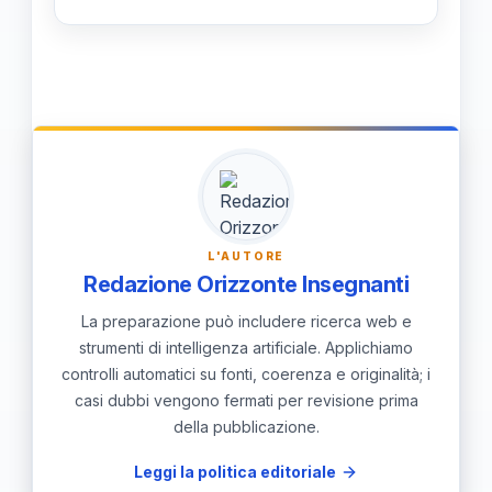
diverse prospettive permette alle
Un approccio integrato tra POF e
scuole di adattare in modo più
PTOF permette di allineare le
efficace le loro strategie e rispondere
iniziative annuali con gli obiettivi a
tempestivamente alle sfide
lungo termine, garantendo coerenza
educationali.
e continuità nell'offerta formativa.
Inoltre, facilita l'ottimizzazione delle
risorse e incoraggia la partecipazione
L'AUTORE
attiva di tutta la comunità scolastica,
Redazione Orizzonte Insegnanti
migliorando così la qualità educativa.
La preparazione può includere ricerca web e
strumenti di intelligenza artificiale. Applichiamo
controlli automatici su fonti, coerenza e originalità; i
casi dubbi vengono fermati per revisione prima
della pubblicazione.
Leggi la politica editoriale