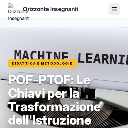
Orizzonte Insegnanti
DIDATTICA E METODOLOGIE
POF-PTOF: Le
Chiavi per la
Trasformazione
dell'Istruzione