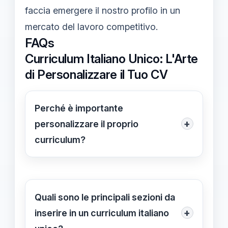
faccia emergere il nostro profilo in un
mercato del lavoro competitivo.
FAQs
Curriculum Italiano Unico: L'Arte
di Personalizzare il Tuo CV
Perché è importante
+
personalizzare il proprio
curriculum?
Personalizzare il curriculum è
fondamentale per dimostrare ai datori
di lavoro che abbiamo compreso le
Quali sono le principali sezioni da
loro esigenze specifiche. Un CV
+
inserire in un curriculum italiano
personalizzato evidenzia le