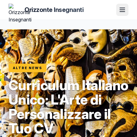
Orizzonte Insegnanti
ALTRE NEWS
Curriculum Italiano
Unico: L'Arte di
Personalizzare il
Tuo CV