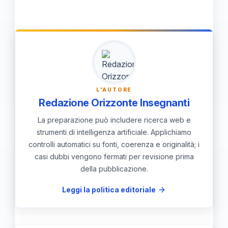
italiano è comune, ma non
sezione separata o integrate nel
obbligatoria. Se scegli di includerla,
profilo professionale per aggiungere
assicurati che sia professionale e
credibilità.
appropriata per il contesto lavorativo.
In alcune situazioni, l'immagine può
contribuire a personalizzare il
L'AUTORE
curriculum e a creare una
Redazione Orizzonte Insegnanti
connessione visiva.
La preparazione può includere ricerca web e
strumenti di intelligenza artificiale. Applichiamo
controlli automatici su fonti, coerenza e originalità; i
casi dubbi vengono fermati per revisione prima
della pubblicazione.
Leggi la politica editoriale