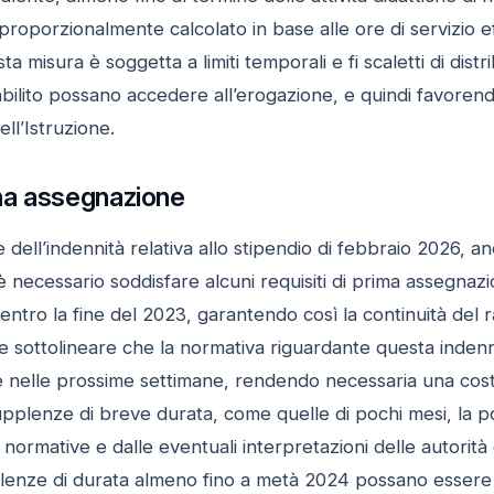
proporzionalmente calcolato in base alle ore di servizio 
ta misura è soggetta a limiti temporali e fi scaletti di di
bilito possano accedere all’erogazione, e quindi favorendo
ll’Istruzione.
ima assegnazione
 dell’indennità relativa allo stipendio di febbraio 2026, a
 è necessario soddisfare alcuni requisiti di prima assegnaz
 entro la fine del 2023, garantendo così la continuità del 
e sottolineare che la normativa riguardante questa indenn
nelle prossime settimane, rendendo necessaria una costante
pplenze di breve durata, come quelle di pochi mesi, la po
re normative e dalle eventuali interpretazioni delle autor
enze di durata almeno fino a metà 2024 possano essere c