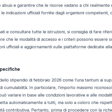
re abusi e garantire che le risorse vadano a chi realment
e indicazioni ufficiali fornite dagli organismi competenti, c
i e consultare tutte le istruzioni, si consiglia di fare rifer
re che le modalità di accesso e i criteri possono essere s
i ufficiali e aggiornamenti sulle piattaforme dedicate alla 
specifiche
 dello stipendio di febbraio 2026 come l’una tantum ai supp
i cumulabilità. In particolare, l’importo massimo riconoscibi
uò variare in base alle condizioni lavorative e alle modali
etta automaticamente a tutti, ma solo a coloro che rispetta
rità contributiva. Pertanto, prima di procedere con la richi