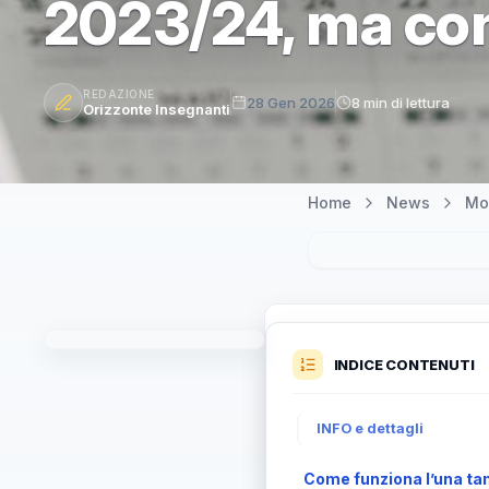
2023/24, ma con 
REDAZIONE
28 Gen 2026
8 min di lettura
Orizzonte Insegnanti
Home
News
Mo
INDICE CONTENUTI
INFO e dettagli
Come funziona l’una tan